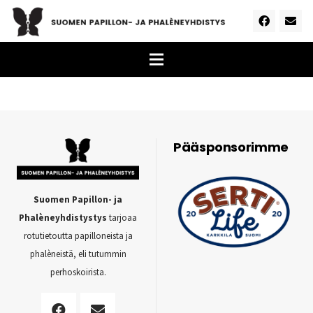
Pääsponsorimme
Suomen Papillon- ja
Phalèneyhdistystys
tarjoaa
rotutietoutta papilloneista ja
phalèneistä, eli tutummin
perhoskoirista.