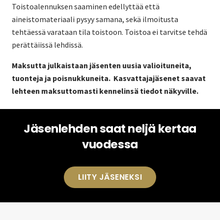
Toistoalennuksen saaminen edellyttää että
aineistomateriaali pysyy samana, sekä ilmoitusta
tehtäessä varataan tila toistoon. Toistoa ei tarvitse tehdä
perättäiissä lehdissä.
Maksutta julkaistaan jäsenten uusia valioituneita,
tuonteja ja poisnukkuneita. Kasvattajajäsenet saavat
lehteen maksuttomasti kennelinsä tiedot näkyville.
Jäsenlehden saat neljä kertaa
vuodessa
LIITY JÄSENEKSI