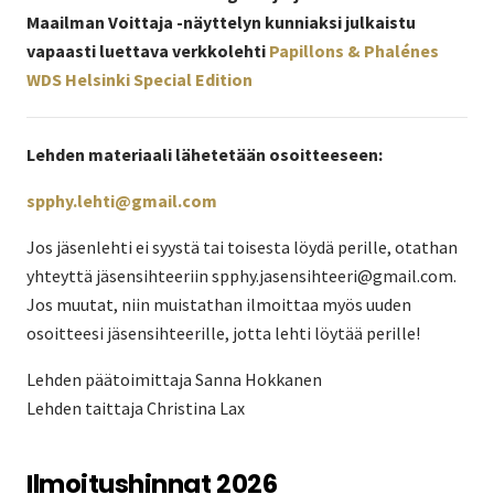
Maailman Voittaja -näyttelyn kunniaksi julkaistu
vapaasti luettava verkkolehti
Papillons & Phalénes
WDS Helsinki Special Edition
Lehden materiaali lähetetään osoitteeseen:
spphy.lehti@gmail.com
Jos jäsenlehti ei syystä tai toisesta löydä perille, otathan
yhteyttä jäsensihteeriin spphy.jasensihteeri@gmail.com.
Jos muutat, niin muistathan ilmoittaa myös uuden
osoitteesi jäsensihteerille, jotta lehti löytää perille!
Lehden päätoimittaja Sanna Hokkanen
Lehden taittaja Christina Lax
Ilmoitushinnat 2026