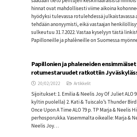
saadaan tieto pentujen keskimääräisistä hinnoist
hinnat ovat mahdollisesti viime aikoina kohonne
hyödyksi tulevassa rotulehdessä julkaistavassa a
tehdään anonyymisti, eikä vastaajan henkilöllisyy
sulkeutuu 31.7.2022. Vastaa kyselyyn tästä linkis
Papilloneille ja phalèneille on Suomessa myön
Papillonien ja phaleneiden ensimmäiset
rotumestaruudet ratkottiin Jyväskyläs
20/02/2022
Artikkelit
Sijoitukset: 1. Emilia & Neelis Joy Of Juliet ALO 9
kyltin puolella) 2. Kati & Tuiscalo’s Thunder Bird 
Once Upon A Time ALO 79 p. TP Marja & Neelis Hig
perhosporukka. Vasemmalta oikealle: Marja & Neel
Neelis Joy…