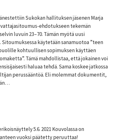
änestettiin Sukokan hallituksen jäsenen Marja
asvattajasitoumus-ehdotukseen tekemän
elvin luvuin 23–70. Tämän myötä uusi
. Sitoumuksessa käytetään sanamuotoa ”teen
apuolille kohtuullisen sopimuksen käyttäen
lomaketta”. Tämä mahdollistaa, että jokainen voi
ensisijaisesti haluaa tehdä. Sama koskee jatkossa
altijan perussääntöä. Eli molemmat dokumentit,
ään…
rikoisnäyttely 5.6. 2021 Kouvolassa on
tilanteen vuoksi päätetty peruuttaa!