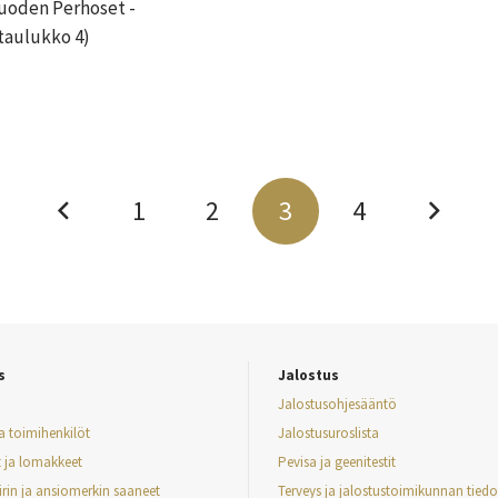
Vuoden Perhoset -
etaulukko 4)
1
2
3
4
s
Jalostus
Jalostusohjesääntö
ja toimihenkilöt
Jalostusuroslista
t ja lomakkeet
Pevisa ja geenitestit
irin ja ansiomerkin saaneet
Terveys ja jalostustoimikunnan tiedo