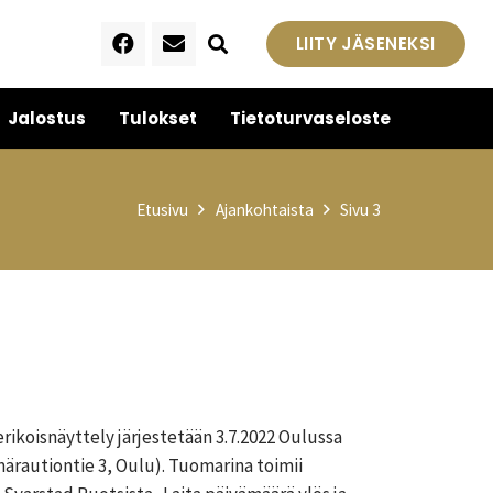
LIITY JÄSENEKSI
Jalostus
Tulokset
Tietoturvaseloste
Etusivu
Ajankohtaista
Sivu 3
rikoisnäyttely järjestetään 3.7.2022 Oulussa
märautiontie 3, Oulu). Tuomarina toimii