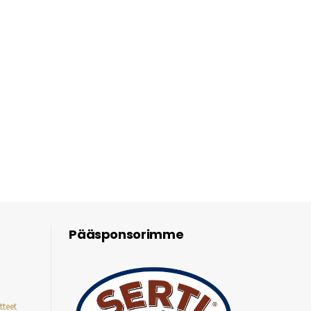
Pääsponsorimme
tteet