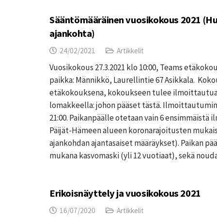
Sääntömääräinen vuosikokous 2021 (H
ajankohta)
24/02/2021
Artikkelit
Vuosikokous 27.3.2021 klo 10:00, Teams etäkoko
paikka: Männikkö, Laurellintie 67 Asikkala. Koko
etäkokouksena, kokoukseen tulee ilmoittautua
lomakkeella: johon pääset tästä. Ilmoittautumin
21:00. Paikanpäälle otetaan vain 6 ensimmäistä 
Päijät-Hämeen alueen koronarajoitusten mukais
ajankohdan ajantasaiset määräykset). Paikan pääl
mukana kasvomaski (yli 12 vuotiaat), sekä noudat
Erikoisnäyttely ja vuosikokous 2021
16/07/2020
Artikkelit