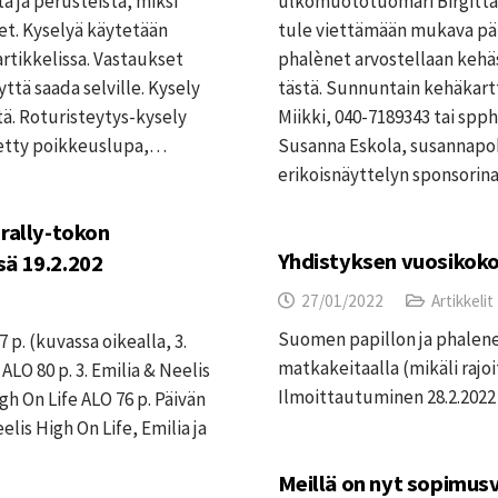
a ja perusteista, miksi
ulkomuototuomari Birgitta S
et. Kyselyä käytetään
tule viettämään mukava päi
rtikkelissa. Vastaukset
phalènet arvostellaan kehäss
ttä saada selville. Kysely
tästä. Sunnuntain kehäkart
tä. Roturisteytys-kysely
Miikki, 040-7189343 tai sp
netty poikkeuslupa,…
Susanna Eskola, susannapo
erikoisnäyttelyn sponsori
 rally-tokon
Yhdistyksen vuosikoko
sä 19.2.202
27/01/2022
Artikkelit
Suomen papillon ja phalene
7 p. (kuvassa oikealla, 3.
matkakeitaalla (mikäli rajo
ALO 80 p. 3. Emilia & Neelis
Ilmoittautuminen 28.2.2022
h On Life ALO 76 p. Päivän
is High On Life, Emilia ja
Meillä on nyt sopimus