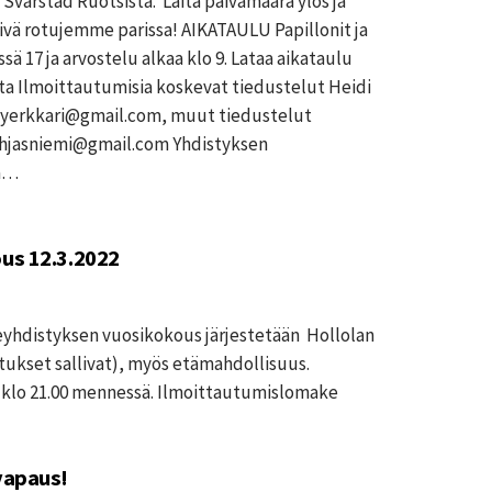
varstad Ruotsista. Laita päivämäärä ylös ja
vä rotujemme parissa! AIKATAULU Papillonit ja
ä 17 ja arvostelu alkaa klo 9. Lataa aikataulu
ta Ilmoittautumisia koskevat tiedustelut Heidi
phyerkkari@gmail.com, muut tiedustelut
hjasniemi@gmail.com Yhdistyksen
na…
us 12.3.2022
yhdistyksen vuosikokous järjestetään Hollolan
itukset sallivat), myös etämahdollisuus.
 klo 21.00 mennessä. Ilmoittautumislomake
vapaus!