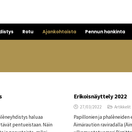
distys
Rotu
Ajankohtaista
Pennun hankinta
s
Erikoisnäyttely 2022
27/03/2022
Artikkelit
alèneyhdistys haluaa
Papillonien ja phalèneiden e
yytävät pentueistaan. Näin
Äimäraution raviradalla (Äi