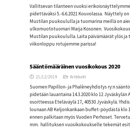
Vallitsevan tilanteen vuoksi erikoisnäyttelymme 
pidettäväksi 5.-6.6.2021 Kouvolassa. Näyttely on 
Mustilan puukoululla ja tuomarina meillä on ai
ulkomuototuomari Marja Kosonen. Vuosikokous 
Mustilan puukoululla. Laita päivämäärät ylös j
viikonloppu rotujemme parissa!
Sääntömääräinen vuosikokous 2020
21/12/2019
Artikkelit
Suomen Papillon- ja Phalèneyhdistys ry:n sään
pidetään lauantaina 14.3.2020 klo 12 Jyväskylän
osoitteessa Eteläväylä 17, 40530 Jyväskylä. Yhdis
lounaan AB Keljonkankaan buffet-pöydästä klo 1
ennen palkitaan myös Vuoden Perhoset. Tervetulo
mm. hallituksen vuosikokoukselle tekemät esit