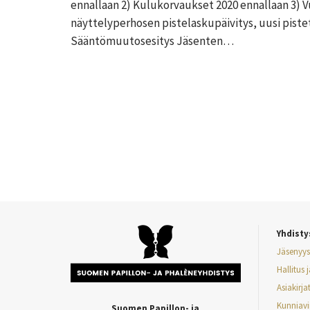
ennallaan 2) Kulukorvaukset 2020 ennallaan 3) 
näyttelyperhosen pistelaskupäivitys, uusi pist
Sääntömuutosesitys Jäsenten…
Yhdisty
Jäsenyys
Hallitus 
Asiakirja
Kunniavi
Suomen Papillon- ja