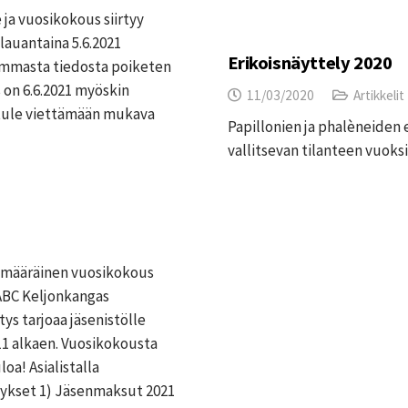
ja vuosikokous siirtyy
lauantaina 5.6.2021
Erikoisnäyttely 2020
emmasta tiedosta poiketen
on 6.6.2021 myöskin
11/03/2020
Artikkelit
a tule viettämään mukava
Papillonien ja phalèneiden 
vallitsevan tilanteen vuoks
tömääräinen vuosikokous
 ABC Keljonkangas
tys tarjoaa jäsenistölle
1 alkaen. Vuosikokousta
a! Asialistalla
ykset 1) Jäsenmaksut 2021