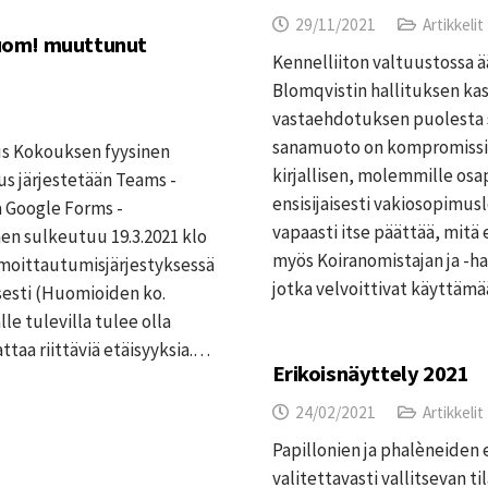
29/11/2021
Artikkelit
uom! muuttunut
Kennelliiton valtuustossa ä
Blomqvistin hallituksen k
vastaehdotuksen puolesta s
sanamuoto on kompromissi
us Kokouksen fyysinen
kirjallisen, molemmille os
us järjestetään Teams -
ensisijaisesti vakiosopimus
 Google Forms -
vapaasti itse päättää, mitä 
en sulkeutuu 19.3.2021 klo
myös Koiranomistajan ja -h
ilmoittautumisjärjestyksessä
jotka velvoittivat käyttäm
esti (Huomioiden ko.
le tulevilla tulee olla
taa riittäviä etäisyyksia.…
Erikoisnäyttely 2021
24/02/2021
Artikkelit
Papillonien ja phalèneiden e
valitettavasti vallitsevan 