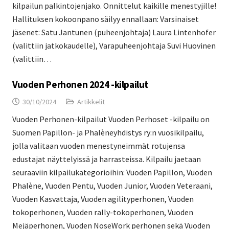
kilpailun palkintojenjako. Onnittelut kaikille menestyjille!
Hallituksen kokoonpano säilyy ennallaan: Varsinaiset
jäsenet: Satu Jantunen (puheenjohtaja) Laura Lintenhofer
(valittiin jatkokaudelle), Varapuheenjohtaja Suvi Huovinen
(valittiin…
Vuoden Perhonen 2024 -kilpailut
30/10/2024
Artikkelit
Vuoden Perhonen-kilpailut Vuoden Perhoset -kilpailu on
Suomen Papillon- ja Phalèneyhdistys ry:n vuosikilpailu,
jolla valitaan vuoden menestyneimmät rotujensa
edustajat näyttelyissä ja harrasteissa. Kilpailu jaetaan
seuraaviin kilpailukategorioihin: Vuoden Papillon, Vuoden
Phalène, Vuoden Pentu, Vuoden Junior, Vuoden Veteraani,
Vuoden Kasvattaja, Vuoden agilityperhonen, Vuoden
tokoperhonen, Vuoden rally-tokoperhonen, Vuoden
Mejäperhonen, Vuoden NoseWork perhonen sekä Vuoden