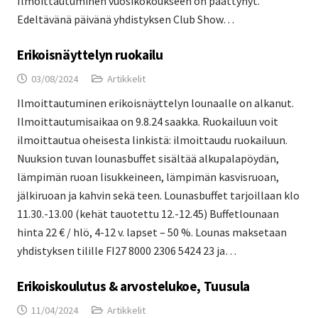
Ilmoittautuminen vuosikokoukseen on päättynyt.
Edeltävänä päivänä yhdistyksen Club Show…
Erikoisnäyttelyn ruokailu
03/08/2024
Artikkelit
Ilmoittautuminen erikoisnäyttelyn lounaalle on alkanut.
Ilmoittautumisaikaa on 9.8.24 saakka. Ruokailuun voit
ilmoittautua oheisesta linkistä: ilmoittaudu ruokailuun.
Nuuksion tuvan lounasbuffet sisältää alkupalapöydän,
lämpimän ruoan lisukkeineen, lämpimän kasvisruoan,
jälkiruoan ja kahvin sekä teen. Lounasbuffet tarjoillaan klo
11.30.-13.00 (kehät tauotettu 12.-12.45) Buffetlounaan
hinta 22 € / hlö, 4-12 v. lapset – 50 %. Lounas maksetaan
yhdistyksen tilille FI27 8000 2306 5424 23 ja…
Erikoiskoulutus & arvostelukoe, Tuusula
11/04/2024
Artikkelit