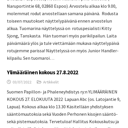
Naruportintie 68, 02860 Espoo). Arvostelu alkaa klo 9.00,
molemmat rodut arvostellaan samana päivänä. Rodusta
toiseen muutokset näyttelypäivänä ennen arvostelun
alkua. Tuomarina näyttelyssä on rotuspesialisti Kitty
Sjong, Tanskasta. Hän tuomari myös parikilpailun. Laita
päivämäärä ylös ja tule viettämään mukava näyttelypäivä
rotujemme parissa! Näyttelyssä on myös Junior Handler-
kilpailu. Sen tuomaroi…
Ylimääräinen kokous 27.8.2022
03/07/2022
Artikkelit
Suomen Papillon- ja Phaleneyhdistys ry:n YLIMÄÄRÄINEN
KOKOUS 27. ELOKUUTA 2022 Lapuan Abc (os. Latojantie 9,
Lapua). Kokous alkaa klo 13.30 Käsitellään yhdistyksen
sääntömuutoksia sekä Vuoden Perhonen kisojen sääntö-
sekä pistemuutoksia. Tervetuloa! Hallitus Kokouskutsu ja