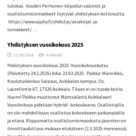
tulokas. Vuoden Perhonen-kilpailun säännöt ja
osallistumislomakkeet löytyvät yhdistyksen kotisivuilta.
https://www.spphy.fi/yhdistys/asiakirjat-ja-
lomakkeet/ …
Yhdistyksen vuosikokous 2025
21/09/2024
Artikkelit
Yhdistyksen vuosikokous 2025 Vuosikokouskutsu
(Päivitetty 24.2.2025) Aika: 23.03.2025. Paikka: Männikkö,
Koulutuskeskus Salpaus, Asikkalan kampus. Os.
Laurellintie 67, 17320 Asikkala. Tilaan ei voi tuoda koiria.
Huom! Paikka muuttunut Mäntsälästä Asikkalaan!
Vuosikokous pidetään hybridi -kokouksena. Osallistujilla
on siis mahdollisuus osallistua kokoukseen paikanpäällä
ja etänä. Riippumatta osallistumismuodosta jäsenten on
ilmoittauduttava mukaan etukäteen (2.3.2025 mennessä).