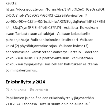
kautta:
https://docs.google.com/forms/d/e/1FAIpQLSeOrfGzOrazIQt
tkDOJ7_sd-zYa0aQY5PrG0NCfK2EYBihA/viewform?
vc=0&c=0&w=1&flr=0&fbclid=IwAR3N8UgUq6nAoTMPB6F79M
k4I_BNsj7xyn4RFI8h6Pt6hC37P5YI Asialista: Kokouksen
avaus Tarkastetaan valtakirjat Valitaan kokoukselle
puheenjohtaja Valitaan kokoukselle sihteeri Valitaan
kaksi (2) pöytäkirjantarkastajaa Valitaan kolme (3)
ääntenlaskijaa Vahvistetaan äänestysluettelo Todetaan
kokouksen laillisuus ja päätösvaltaisuus Vahvistetaan
kokouksen työjärjestys Käsitellään hallituksen esittämä
toimintakertomus…
Erikoisnäyttely 2024
27/01/2023
Artikkelit
Papillonien ja phalèneiden erikoisnäyttely järjestetään
24.8.2024 Espoossa, Hotelli Nuuksion piha-alueella (