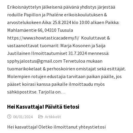
Erikoisnäyttelyn jälkeisenä päivänä yhdistys järjestää
roduille Papillon ja Phaléne erikoiskoulutuksen &
arvostelukokeen Aika: 25.8.2024 klo 10:00 alkaen Paikka:
Mahlamäentie 66, 04310 Tuusula
https://www.showtasticacademy.fi/ Kouluttavat &
vastaanottavat tuomarit: Marja Kosonen ja Saija
Juutilainen Ilmoittautumiset 31.7.2024 mennessä:
spphy.jalostus@gmail.com Tervetuloa mukaan
tuomarikokelaat & perhoskoirien omistajat sekä esittäjät.
Molempien rotujen edustajia tarvitaan paikan päälle, jos
pääset koirasi kanssa paikalle ilmoittaudu myös
sähköpostitse. Tarjolla on…
Hei Kasvattaja! Päivitä tietosi
06/01/2024
Artikkelit
Hei kasvattaja! Oletko ilmoittanut yhteystietosi