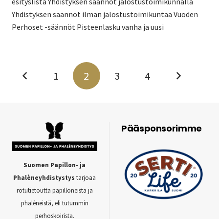
esityslista Yhdistyksen säännöt jalostustoimikunnalla
Yhdistyksen säännöt ilman jalostustoimikuntaa Vuoden
Perhoset -säännöt Pisteenlasku vanha ja uusi
1
2
3
4
Pääsponsorimme
Suomen Papillon- ja
Phalèneyhdistystys
tarjoaa
rotutietoutta papilloneista ja
phalèneistä, eli tutummin
perhoskoirista.