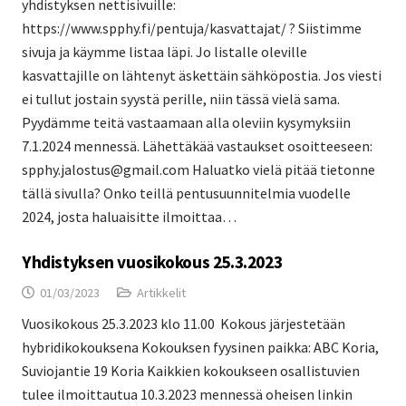
yhdistyksen nettisivuille:
https://www.spphy.fi/pentuja/kasvattajat/ ? Siistimme
sivuja ja käymme listaa läpi. Jo listalle oleville
kasvattajille on lähtenyt äskettäin sähköpostia. Jos viesti
ei tullut jostain syystä perille, niin tässä vielä sama.
Pyydämme teitä vastaamaan alla oleviin kysymyksiin
7.1.2024 mennessä. Lähettäkää vastaukset osoitteeseen:
spphy.jalostus@gmail.com Haluatko vielä pitää tietonne
tällä sivulla? Onko teillä pentusuunnitelmia vuodelle
2024, josta haluaisitte ilmoittaa…
Yhdistyksen vuosikokous 25.3.2023
01/03/2023
Artikkelit
Vuosikokous 25.3.2023 klo 11.00 Kokous järjestetään
hybridikokouksena Kokouksen fyysinen paikka: ABC Koria,
Suviojantie 19 Koria Kaikkien kokoukseen osallistuvien
tulee ilmoittautua 10.3.2023 mennessä oheisen linkin