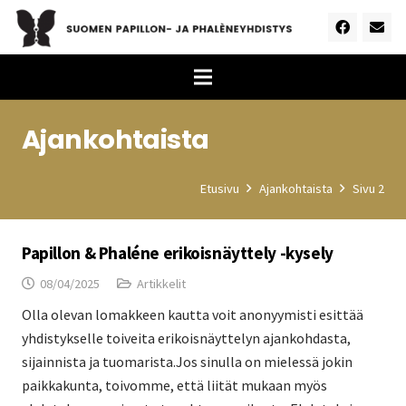
Ajankohtaista
Etusivu
Ajankohtaista
Sivu 2
Papillon & Phaléne erikoisnäyttely -kysely
08/04/2025
Artikkelit
Olla olevan lomakkeen kautta voit anonyymisti esittää
yhdistykselle toiveita erikoisnäyttelyn ajankohdasta,
sijainnista ja tuomarista.Jos sinulla on mielessä jokin
paikkakunta, toivomme, että liität mukaan myös