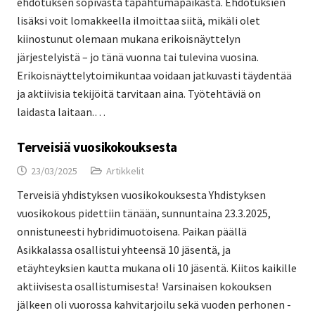
ehdotuksen sopivasta tapahtumapaikasta. Ehdotuksien
lisäksi voit lomakkeella ilmoittaa siitä, mikäli olet
kiinostunut olemaan mukana erikoisnäyttelyn
järjestelyistä – jo tänä vuonna tai tulevina vuosina.
Erikoisnäyttelytoimikuntaa voidaan jatkuvasti täydentää
ja aktiivisia tekijöitä tarvitaan aina. Työtehtäviä on
laidasta laitaan.…
Terveisiä vuosikokouksesta
23/03/2025
Artikkelit
Terveisiä yhdistyksen vuosikokouksesta Yhdistyksen
vuosikokous pidettiin tänään, sunnuntaina 23.3.2025,
onnistuneesti hybridimuotoisena. Paikan päällä
Asikkalassa osallistui yhteensä 10 jäsentä, ja
etäyhteyksien kautta mukana oli 10 jäsentä. Kiitos kaikille
aktiivisesta osallistumisesta! Varsinaisen kokouksen
jälkeen oli vuorossa kahvitarjoilu sekä vuoden perhonen -