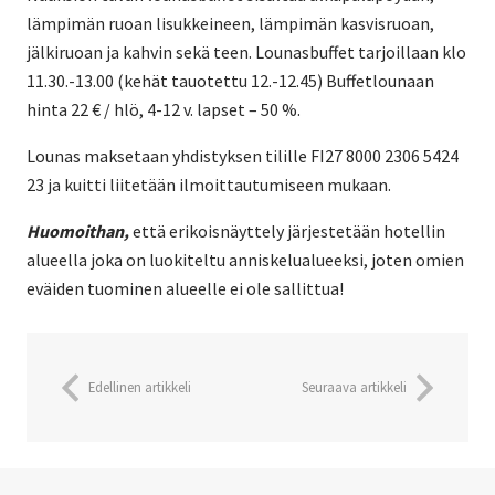
lämpimän ruoan lisukkeineen, lämpimän kasvisruoan,
jälkiruoan ja kahvin sekä teen. Lounasbuffet tarjoillaan klo
11.30.-13.00 (kehät tauotettu 12.-12.45) Buffetlounaan
hinta 22 € / hlö, 4-12 v. lapset – 50 %.
Lounas maksetaan yhdistyksen tilille FI27 8000 2306 5424
23 ja kuitti liitetään ilmoittautumiseen mukaan.
Huomoithan,
että erikoisnäyttely järjestetään hotellin
alueella joka on luokiteltu anniskelualueeksi, joten omien
eväiden tuominen alueelle ei ole sallittua!
Edellinen artikkeli
Seuraava artikkeli