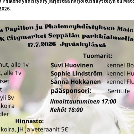
a Phaléne yhdistys ry järjestää harjoitusnäyttelyn eli Ma
2026.