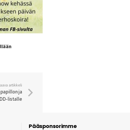
llään
aava artikkeli
 papillon ja
DD-listalle
Pääsponsorimme