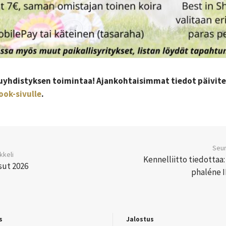
uyhdistyksen toimintaa! Ajankohtaisimmat tiedot päivite
ook-sivulle
.
Seur
kkeli
Kennelliitto tiedottaa:
ut 2026
phaléne I
s
Jalostus