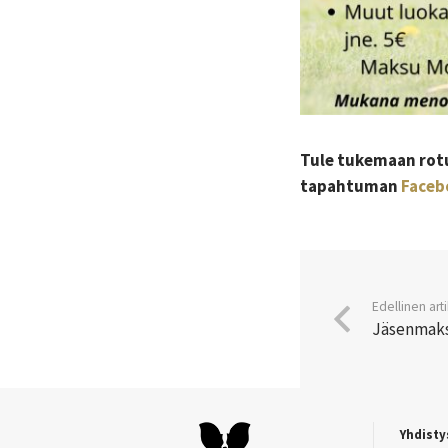
Tule tukemaan rot
tapahtuman
Faceb
Edellinen arti
Jäsenmaks
Yhdisty