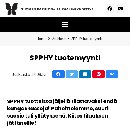
Home
Artikkelit
SPPHY tuotemyynti
SPPHY tuotemyynti
Julkaistu
14.09.25
SPPHY tuotteista jäljellä tilattavaksi enää
kangaskasseja! Pahoittelemme, suuri
suosio tuli yllätyksenä. Kiitos tilauksen
jättäneille!