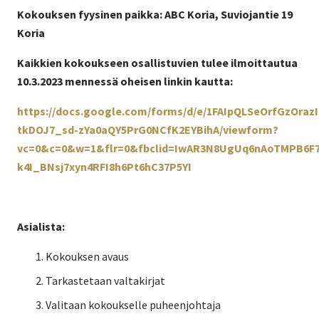
Kokouksen fyysinen paikka: ABC Koria, Suviojantie 19
Koria
Kaikkien kokoukseen osallistuvien tulee ilmoittautua
10.3.2023 mennessä oheisen linkin kautta:
https://docs.google.com/forms/d/e/1FAIpQLSeOrfGzOraz
tkDOJ7_sd-zYa0aQY5PrG0NCfK2EYBihA/viewform?
vc=0&c=0&w=1&flr=0&fbclid=IwAR3N8UgUq6nAoTMPB6F7
k4I_BNsj7xyn4RFI8h6Pt6hC37P5YI
Asialista:
Kokouksen avaus
Tarkastetaan valtakirjat
Valitaan kokoukselle puheenjohtaja