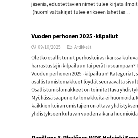
jäseniä, edustettavien nimet tulee kirjata ilmo
(huom! valtakirjat tulee erikseen lähettää…
Vuoden perhonen 2025 -kilpailut
09/10/2025
Artikkelit
Oletko osallistunut perhoskoirasi kanssa kuluv
harrastuslajin kilpailuun tai peräti useampaan? 
Vuoden perhonen 2025 -kilpailuun! Kategoriat, s
osallistumislomakkeet löydät seuraavalta sivulta
Osallistumislomakkeet on toimitettava yhdistyks
Myöhässä saapuneita lomakkeita ei huomioida. 
kaikkien koiran omistajien on oltava yhdistyksen j
yhdistykseen kuluvan vuoden aikana huomioida
Papillons & Phalénes WDS Helsinki Speci