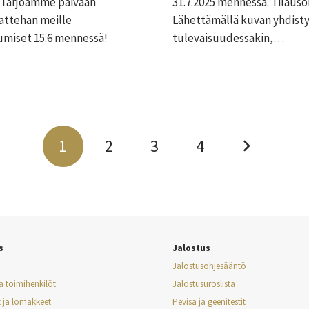
a! Tarjoamme päivään
31.7.2025 mennessä. Tilaus
tattehan meille
Lähettämällä kuvan yhdisty
tumiset 15.6 mennessä!
tulevaisuudessakin,…
1
2
3
4
s
Jalostus
Jalostusohjesääntö
ja toimihenkilöt
Jalostusuroslista
t ja lomakkeet
Pevisa ja geenitestit