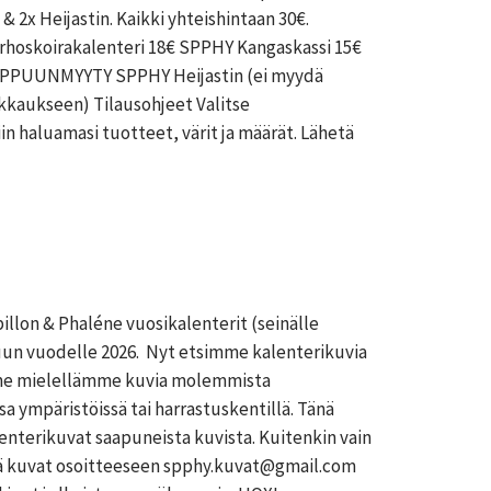
& 2x Heijastin. Kaikki yhteishintaan 30€.
skoirakalenteri 18€ SPPHY Kangaskassi 15€
PPUUNMYYTY SPPHY Heijastin (ei myydä
kkaukseen) Tilausohjeet Valitse
in haluamasi tuotteet, värit ja määrät. Lähetä
llon & Phaléne vuosikalenterit (seinälle
uun vuodelle 2026. Nyt etsimme kalenterikuvia
mme mielellämme kuvia molemmista
a ympäristöissä tai harrastuskentillä. Tänä
lenterikuvat saapuneista kuvista. Kuitenkin vain
tä kuvat osoitteeseen spphy.kuvat@gmail.com