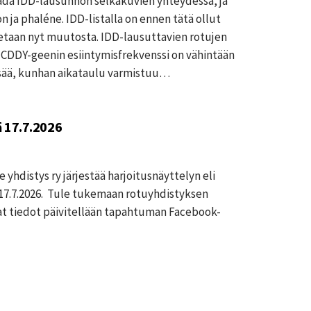
aada IDD-lausunnon selkäkuvien yhteydessä, ja
on ja phaléne. IDD-listalla on ennen tätä ollut
aetaan nyt muutosta. IDD-lausuttavien rotujen
sa CDDY-geenin esiintymisfrekvenssi on vähintään
isää, kunhan aikataulu varmistuu…
 17.7.2026
yhdistys ry järjestää harjoitusnäyttelyn eli
17.7.2026. Tule tukemaan rotuyhdistyksen
t tiedot päivitellään tapahtuman Facebook-