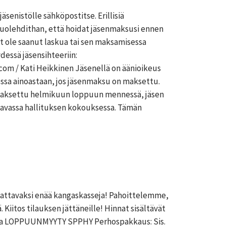
senistölle sähköpostitse. Erillisiä
 Huolehdithan, että hoidat jäsenmaksusi ennen
et ole saanut laskua tai sen maksamisessa
essä jäsensihteeriin:
com / Kati Heikkinen Jäsenellä on äänioikeus
sa ainoastaan, jos jäsenmaksu on maksettu.
 maksettu helmikuun loppuun mennessä, jäsen
avassa hallituksen kokouksessa. Tämän
ilattavaksi enää kangaskasseja! Pahoittelemme,
. Kiitos tilauksen jättäneille! Hinnat sisältävät
alla LOPPUUNMYYTY SPPHY Perhospakkaus: Sis.