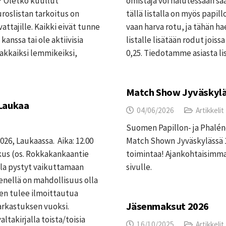
? Oletko kuullut
omistaja voi halutessaan s
roslistan tarkoitus on
tällä listalla on myös papill
vattajille. Kaikki eivät tunne
vaan harva rotu, ja tähän h
 kanssa tai ole aktiivisia
listalle lisätään rodut jois
rakkaiksi lemmikeiksi,
0,25. Tiedotamme asiasta l
Match Show Jyväskylä
 Laukaa
04/06/2026
Artikkelit
Suomen Papillon- ja Phaléne 
026, Laukaassa. Aika: 12.00
Match Shown Jyväskylässä 
kus (os. Rokkakankaantie
toimintaa! Ajankohtaisimma
lla pystyt vaikuttamaan
sivulle.
enellä on mahdollisuus olla
en tulee ilmoittautua
Jäsenmaksut 2026
tarkastuksen vuoksi.
takirjalla toista/toisia
16/10/2025
Artikkelit