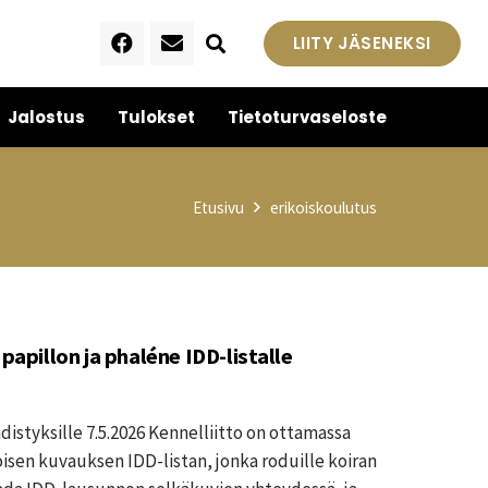
LIITY JÄSENEKSI
Jalostus
Tulokset
Tietoturvaseloste
Etusivu
erikoiskoulutus
 papillon ja phaléne IDD-listalle
distyksille 7.5.2026 Kennelliitto on ottamassa
sen kuvauksen IDD-listan, jonka roduille koiran