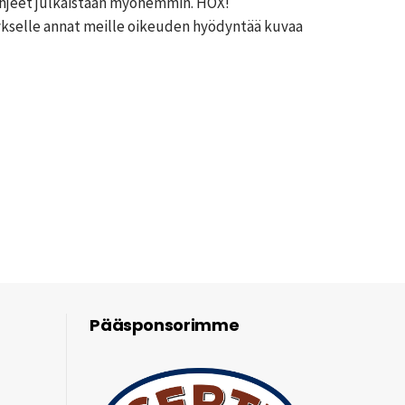
ohjeet julkaistaan myöhemmin. HOX!
kselle annat meille oikeuden hyödyntää kuvaa
Pääsponsorimme