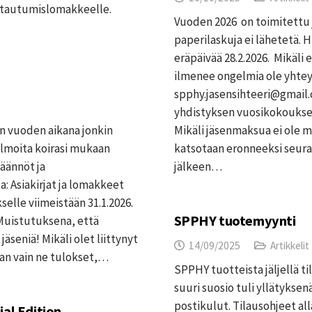
ittautumislomakkeelle.
Vuoden 2026 on toimitettu jä
paperilaskuja ei lähetetä.
eräpäivää 28.2.2026. Mikäli 
ilmenee ongelmia ole yhteyd
spphy.jasensihteeri@gmail.
yhdistyksen vuosikokoukses
an vuoden aikana jonkin
Mikäli jäsenmaksua ei ole
Ilmoita koirasi mukaan
katsotaan eronneeksi seura
äännöt ja
jälkeen…
: Asiakirjat ja lomakkeet
elle viimeistään 31.1.2026.
SPPHY tuotemyynti
Muistutuksena, että
äseniä! Mikäli olet liittynyt
14/09/2025
Artikkelit
an vain ne tulokset,…
SPPHY tuotteista jäljellä t
suuri suosio tuli yllätyksenä
postikulut. Tilausohjeet 
al Edition