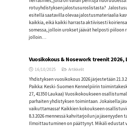
herrasmies, jolla on vähän pentuja nuoruudessa
rotuyhdistyksen jalostusuroslistasta? Jalostusu
esitellä saatavilla olevaa jalostusmateriaalia kas
kaikkia, eikä kaikki harrasta aktiivisesti koiriensa
somessa, jolloin urokset jäävät helposti piiloon 
jolloin…
Vuosikokous & Nosework treenit 2026,
16/10/2025
Artikkelit
Yhdistyksen vuosikokous 2026 järjestetään 21.3.2
Paikka: Keski-Suomen Kennelpiirin toimintakes
27, 41350 Laukaa) Vuosikokoukseen osallistuma
parhaiten yhdistyksen toimintaan. Jokaisella jäs
vaikuttamassa! Kaikkien kokoukseen osallistuvi
8.3.2026 mennessä kahvitarjoilun ja jäsenyyden 
Ilmoittautuminen on päättynyt. Mikäli edustat val