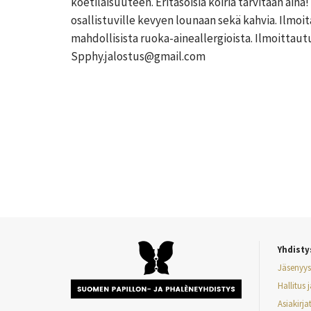
koetilaisuuteen. Eritasoisia koiria tarvitaan ain
osallistuville kevyen lounaan sekä kahvia. Ilmoi
mahdollisista ruoka-aineallergioista. Ilmoittau
Spphy.jalostus@gmail.com
Yhdisty
Jäsenyys
Hallitus 
Asiakirja