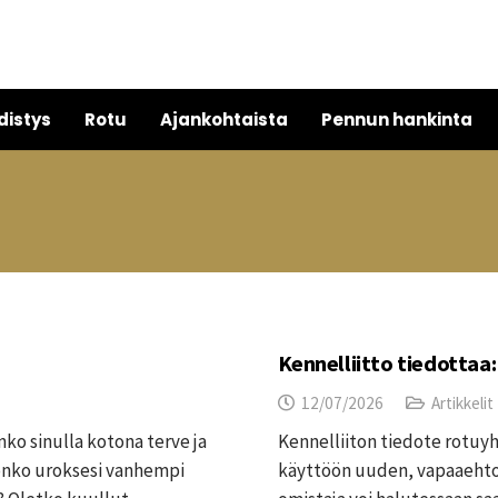
distys
Rotu
Ajankohtaista
Pennun hankinta
Kennelliitto tiedottaa:
12/07/2026
Artikkelit
ko sinulla kotona terve ja
Kennelliiton tiedote rotuyh
i onko uroksesi vanhempi
käyttöön uuden, vapaaehtoi