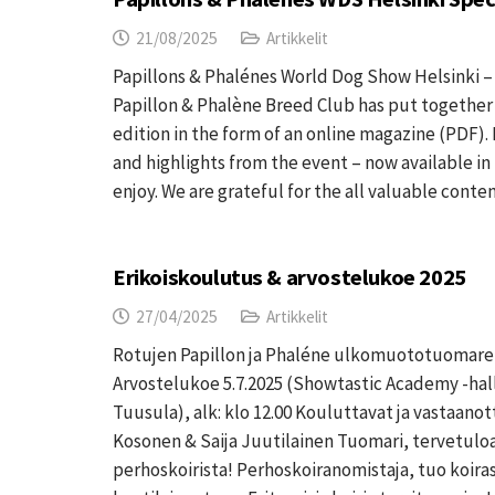
21/08/2025
Artikkelit
Papillons & Phalénes World Dog Show Helsinki – 
Papillon & Phalène Breed Club has put together
edition in the form of an online magazine (PDF). 
and highlights from the event – now available in
enjoy. We are grateful for the all valuable cont
Erikoiskoulutus & arvostelukoe 2025
27/04/2025
Artikkelit
Rotujen Papillon ja Phaléne ulkomuototuomare
Arvostelukoe 5.7.2025 (Showtastic Academy -hal
Tuusula), alk: klo 12.00 Kouluttavat ja vastaanot
Kosonen & Saija Juutilainen Tuomari, tervetul
perhoskoirista! Perhoskoiranomistaja, tuo koira