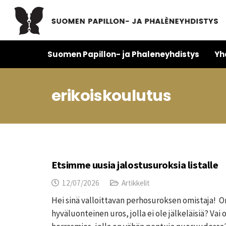
Suomen Papillon- ja Phaleneyhdistys
Yh
erikoiskoulutus
Etsimme uusia jalostusuroksia listalle
12/07/2026
Artikkelit
Hei sinä valloittavan perhosuroksen omistaja! On
hyväluonteinen uros, jolla ei ole jälkeläisiä? Va