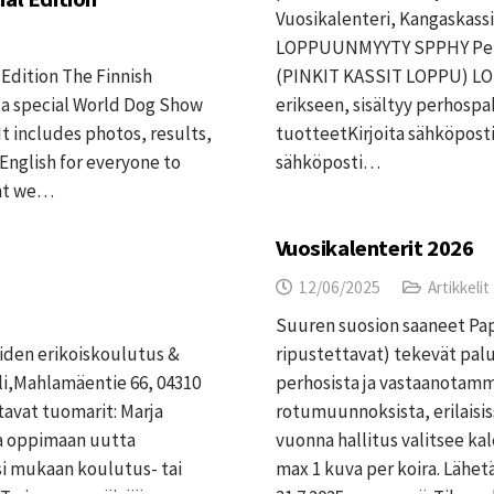
Vuosikalenteri, Kangaskassi 
LOPPUUNMYYTY SPPHY Perho
Edition The Finnish
(PINKIT KASSIT LOPPU) LO
 a special World Dog Show
erikseen, sisältyy perhospa
It includes photos, results,
tuotteetKirjoita sähköposti
 English for everyone to
sähköposti…
ent we…
Vuosikalenterit 2026
12/06/2025
Artikkelit
Suuren suosion saaneet Papi
iden erikoiskoulutus &
ripustettavat) tekevät pal
li,Mahlamäentie 66, 04310
perhosista ja vastaanota
tavat tuomarit: Marja
rotumuunnoksista, erilaisiss
oa oppimaan uutta
vuonna hallitus valitsee ka
si mukaan koulutus- tai
max 1 kuva per koira. Lähe