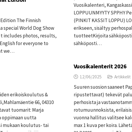
Vuosikalenteri, Kangaskassi 
LOPPUUNMYYTY SPPHY Perho
Edition The Finnish
(PINKIT KASSIT LOPPU) LO
 a special World Dog Show
erikseen, sisältyy perhospa
It includes photos, results,
tuotteetKirjoita sähköposti
 English for everyone to
sähköposti…
ent we…
Vuosikalenterit 2026
12/06/2025
Artikkelit
Suuren suosion saaneet Papi
iden erikoiskoulutus &
ripustettavat) tekevät pal
li,Mahlamäentie 66, 04310
perhosista ja vastaanota
tavat tuomarit: Marja
rotumuunnoksista, erilaisiss
oa oppimaan uutta
vuonna hallitus valitsee ka
si mukaan koulutus- tai
max 1 kuva per koira. Lähe