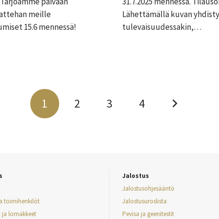
a! Tarjoamme päivään
31.7.2025 mennessä. Tilaus
tattehan meille
Lähettämällä kuvan yhdisty
tumiset 15.6 mennessä!
tulevaisuudessakin,…
1
2
3
4
s
Jalostus
Jalostusohjesääntö
ja toimihenkilöt
Jalostusuroslista
t ja lomakkeet
Pevisa ja geenitestit