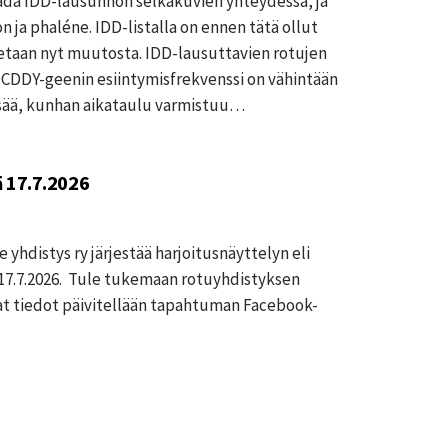
aada IDD-lausunnon selkäkuvien yhteydessä, ja
on ja phaléne. IDD-listalla on ennen tätä ollut
aetaan nyt muutosta. IDD-lausuttavien rotujen
sa CDDY-geenin esiintymisfrekvenssi on vähintään
isää, kunhan aikataulu varmistuu…
 17.7.2026
yhdistys ry järjestää harjoitusnäyttelyn eli
17.7.2026. Tule tukemaan rotuyhdistyksen
t tiedot päivitellään tapahtuman Facebook-