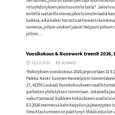
herrasmies, jolla on vähän pentuja nuoruudessa
rotuyhdistyksen jalostusuroslistasta? Jalostusu
esitellä saatavilla olevaa jalostusmateriaalia kas
kaikkia, eikä kaikki harrasta aktiivisesti koiriensa
somessa, jolloin urokset jäävät helposti piiloon 
jolloin…
Vuosikokous & Nosework treenit 2026,
16/10/2025
Artikkelit
Yhdistyksen vuosikokous 2026 järjestetään 21.3.2
Paikka: Keski-Suomen Kennelpiirin toimintakes
27, 41350 Laukaa) Vuosikokoukseen osallistuma
parhaiten yhdistyksen toimintaan. Jokaisella jäs
vaikuttamassa! Kaikkien kokoukseen osallistuvi
8.3.2026 mennessä kahvitarjoilun ja jäsenyyden 
Ilmoittautuminen on päättynyt. Mikäli edustat val