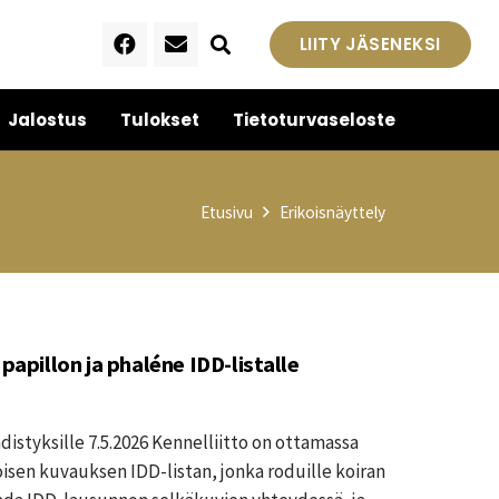
LIITY JÄSENEKSI
Jalostus
Tulokset
Tietoturvaseloste
Etusivu
Erikoisnäyttely
 papillon ja phaléne IDD-listalle
distyksille 7.5.2026 Kennelliitto on ottamassa
sen kuvauksen IDD-listan, jonka roduille koiran