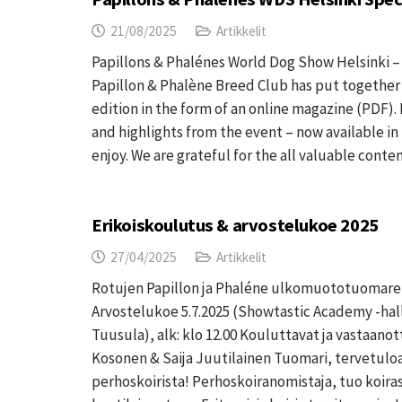
21/08/2025
Artikkelit
Papillons & Phalénes World Dog Show Helsinki – 
Papillon & Phalène Breed Club has put together
edition in the form of an online magazine (PDF). 
and highlights from the event – now available in
enjoy. We are grateful for the all valuable cont
Erikoiskoulutus & arvostelukoe 2025
27/04/2025
Artikkelit
Rotujen Papillon ja Phaléne ulkomuototuomare
Arvostelukoe 5.7.2025 (Showtastic Academy -hal
Tuusula), alk: klo 12.00 Kouluttavat ja vastaanot
Kosonen & Saija Juutilainen Tuomari, tervetul
perhoskoirista! Perhoskoiranomistaja, tuo koira