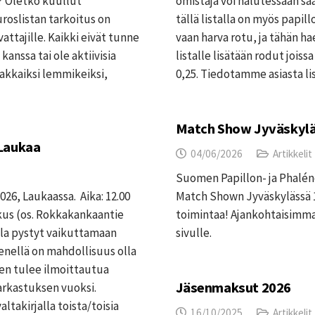
? Oletko kuullut
omistaja voi halutessaan s
roslistan tarkoitus on
tällä listalla on myös papill
vattajille. Kaikki eivät tunne
vaan harva rotu, ja tähän h
 kanssa tai ole aktiivisia
listalle lisätään rodut jois
rakkaiksi lemmikeiksi,
0,25. Tiedotamme asiasta l
Match Show Jyväskylä
 Laukaa
04/06/2026
Artikkelit
Suomen Papillon- ja Phaléne 
026, Laukaassa. Aika: 12.00
Match Shown Jyväskylässä 
kus (os. Rokkakankaantie
toimintaa! Ajankohtaisimma
lla pystyt vaikuttamaan
sivulle.
enellä on mahdollisuus olla
en tulee ilmoittautua
Jäsenmaksut 2026
tarkastuksen vuoksi.
takirjalla toista/toisia
16/10/2025
Artikkelit