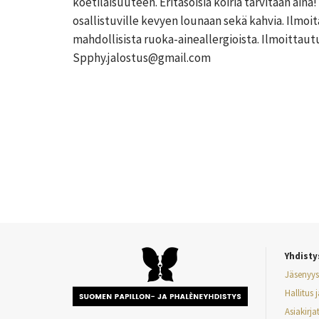
koetilaisuuteen. Eritasoisia koiria tarvitaan ain
osallistuville kevyen lounaan sekä kahvia. Ilmoi
mahdollisista ruoka-aineallergioista. Ilmoittau
Spphy.jalostus@gmail.com
Yhdisty
Jäsenyys
Hallitus 
Asiakirja