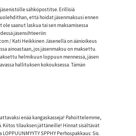
senistölle sähköpostitse. Erillisiä
 Huolehdithan, että hoidat jäsenmaksusi ennen
et ole saanut laskua tai sen maksamisessa
essä jäsensihteeriin:
com / Kati Heikkinen Jäsenellä on äänioikeus
sa ainoastaan, jos jäsenmaksu on maksettu.
 maksettu helmikuun loppuun mennessä, jäsen
avassa hallituksen kokouksessa. Tämän
ilattavaksi enää kangaskasseja! Pahoittelemme,
. Kiitos tilauksen jättäneille! Hinnat sisältävät
alla LOPPUUNMYYTY SPPHY Perhospakkaus: Sis.