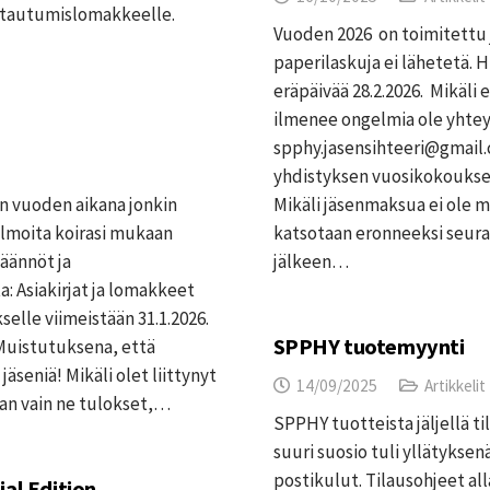
ittautumislomakkeelle.
Vuoden 2026 on toimitettu jä
paperilaskuja ei lähetetä.
eräpäivää 28.2.2026. Mikäli 
ilmenee ongelmia ole yhteyd
spphy.jasensihteeri@gmail.
yhdistyksen vuosikokoukses
an vuoden aikana jonkin
Mikäli jäsenmaksua ei ole
Ilmoita koirasi mukaan
katsotaan eronneeksi seura
äännöt ja
jälkeen…
: Asiakirjat ja lomakkeet
elle viimeistään 31.1.2026.
SPPHY tuotemyynti
Muistutuksena, että
äseniä! Mikäli olet liittynyt
14/09/2025
Artikkelit
an vain ne tulokset,…
SPPHY tuotteista jäljellä t
suuri suosio tuli yllätyksenä
postikulut. Tilausohjeet 
al Edition