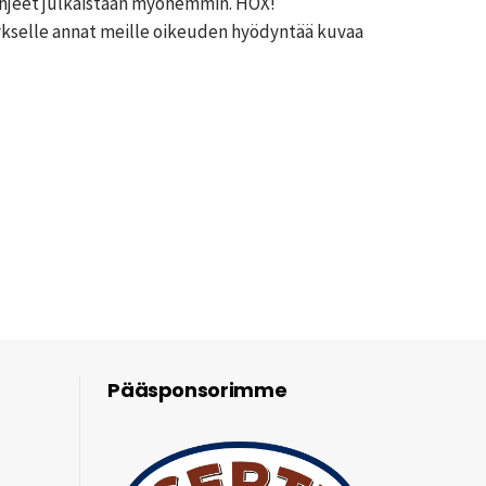
ohjeet julkaistaan myöhemmin. HOX!
kselle annat meille oikeuden hyödyntää kuvaa
Pääsponsorimme