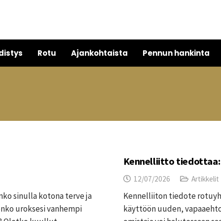
distys
Rotu
Ajankohtaista
Pennun hankinta
Kennelliitto tiedottaa:
12/07/2026
Artikkelit
ko sinulla kotona terve ja
Kennelliiton tiedote rotuyh
i onko uroksesi vanhempi
käyttöön uuden, vapaaehtoi