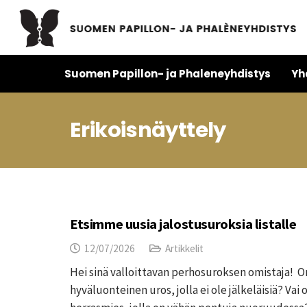
Suomen Papillon- ja Phaleneyhdistys
Yh
Erikoisnäyttely
Etsimme uusia jalostusuroksia listalle
12/07/2026
Artikkelit
Hei sinä valloittavan perhosuroksen omistaja! On
hyväluonteinen uros, jolla ei ole jälkeläisiä? Va