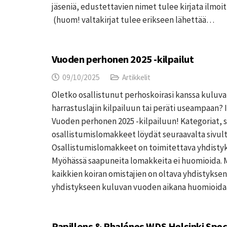
jäseniä, edustettavien nimet tulee kirjata ilmo
(huom! valtakirjat tulee erikseen lähettää…
Vuoden perhonen 2025 -kilpailut
09/10/2025
Artikkelit
Oletko osallistunut perhoskoirasi kanssa kuluv
harrastuslajin kilpailuun tai peräti useampaan? 
Vuoden perhonen 2025 -kilpailuun! Kategoriat, s
osallistumislomakkeet löydät seuraavalta sivulta
Osallistumislomakkeet on toimitettava yhdistyks
Myöhässä saapuneita lomakkeita ei huomioida. 
kaikkien koiran omistajien on oltava yhdistyksen j
yhdistykseen kuluvan vuoden aikana huomioida
Papillons & Phalénes WDS Helsinki Speci