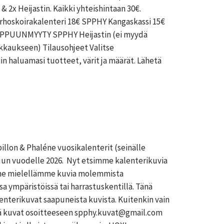
& 2x Heijastin. Kaikki yhteishintaan 30€.
skoirakalenteri 18€ SPPHY Kangaskassi 15€
PPUUNMYYTY SPPHY Heijastin (ei myydä
kkaukseen) Tilausohjeet Valitse
in haluamasi tuotteet, värit ja määrät. Lähetä
llon & Phaléne vuosikalenterit (seinälle
uun vuodelle 2026. Nyt etsimme kalenterikuvia
mme mielellämme kuvia molemmista
a ympäristöissä tai harrastuskentillä. Tänä
lenterikuvat saapuneista kuvista. Kuitenkin vain
tä kuvat osoitteeseen spphy.kuvat@gmail.com