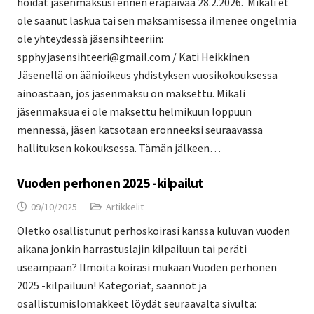
hoidat jäsenmaksusi ennen eräpäivää 28.2.2026. Mikäli et
ole saanut laskua tai sen maksamisessa ilmenee ongelmia
ole yhteydessä jäsensihteeriin:
spphy.jasensihteeri@gmail.com / Kati Heikkinen
Jäsenellä on äänioikeus yhdistyksen vuosikokouksessa
ainoastaan, jos jäsenmaksu on maksettu. Mikäli
jäsenmaksua ei ole maksettu helmikuun loppuun
mennessä, jäsen katsotaan eronneeksi seuraavassa
hallituksen kokouksessa. Tämän jälkeen…
Vuoden perhonen 2025 -kilpailut
09/10/2025
Artikkelit
Oletko osallistunut perhoskoirasi kanssa kuluvan vuoden
aikana jonkin harrastuslajin kilpailuun tai peräti
useampaan? Ilmoita koirasi mukaan Vuoden perhonen
2025 -kilpailuun! Kategoriat, säännöt ja
osallistumislomakkeet löydät seuraavalta sivulta: