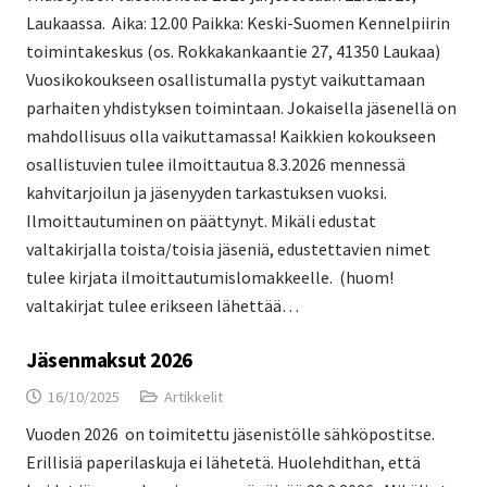
Laukaassa. Aika: 12.00 Paikka: Keski-Suomen Kennelpiirin
toimintakeskus (os. Rokkakankaantie 27, 41350 Laukaa)
Vuosikokoukseen osallistumalla pystyt vaikuttamaan
parhaiten yhdistyksen toimintaan. Jokaisella jäsenellä on
mahdollisuus olla vaikuttamassa! Kaikkien kokoukseen
osallistuvien tulee ilmoittautua 8.3.2026 mennessä
kahvitarjoilun ja jäsenyyden tarkastuksen vuoksi.
Ilmoittautuminen on päättynyt. Mikäli edustat
valtakirjalla toista/toisia jäseniä, edustettavien nimet
tulee kirjata ilmoittautumislomakkeelle. (huom!
valtakirjat tulee erikseen lähettää…
Jäsenmaksut 2026
16/10/2025
Artikkelit
Vuoden 2026 on toimitettu jäsenistölle sähköpostitse.
Erillisiä paperilaskuja ei lähetetä. Huolehdithan, että