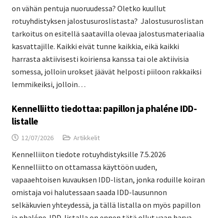
on vähän pentuja nuoruudessa? Oletko kuullut
rotuyhdistyksen jalostusuroslistasta? Jalostusuroslistan
tarkoitus on esitellä saatavilla olevaa jalostusmateriaalia
kasvattajille. Kaikki eivät tunne kaikkia, eikä kaikki
harrasta aktiivisesti koiriensa kanssa tai ole aktiivisia
somessa, jolloin urokset jäävät helposti piiloon rakkaiksi
lemmikeiksi, jolloin…
Kennelliitto tiedottaa: papillon ja phaléne IDD-
listalle
12/07/2026
Artikkelit
Kennelliiton tiedote rotuyhdistyksille 7.5.2026
Kennelliitto on ottamassa käyttöön uuden,
vapaaehtoisen kuvauksen IDD-listan, jonka roduille koiran
omistaja voi halutessaan saada IDD-lausunnon
selkäkuvien yhteydessä, ja tällä listalla on myös papillon
ja phaléne. IDD-listalla on ennen tätä ollut vaan harva