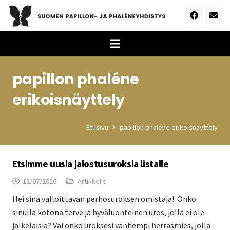
papillon phaléne
erikoisnäyttely
Etusivu
papillon phaléne erikoisnäyttely
Etsimme uusia jalostusuroksia listalle
12/07/2026
Artikkelit
Hei sinä valloittavan perhosuroksen omistaja! Onko
sinulla kotona terve ja hyväluonteinen uros, jolla ei ole
jälkeläisiä? Vai onko uroksesi vanhempi herrasmies, jolla