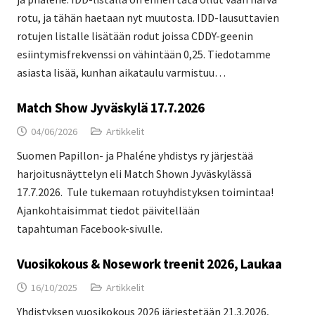
rotu, ja tähän haetaan nyt muutosta. IDD-lausuttavien
rotujen listalle lisätään rodut joissa CDDY-geenin
esiintymisfrekvenssi on vähintään 0,25. Tiedotamme
asiasta lisää, kunhan aikataulu varmistuu…
Match Show Jyväskylä 17.7.2026
04/06/2026
Artikkelit
Suomen Papillon- ja Phaléne yhdistys ry järjestää
harjoitusnäyttelyn eli Match Shown Jyväskylässä
17.7.2026. Tule tukemaan rotuyhdistyksen toimintaa!
Ajankohtaisimmat tiedot päivitellään
tapahtuman Facebook-sivulle.
Vuosikokous & Nosework treenit 2026, Laukaa
16/10/2025
Artikkelit
Yhdistyksen vuosikokous 2026 järjestetään 21.3.2026,