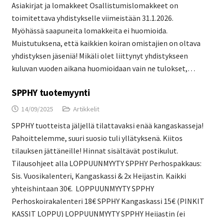
Asiakirjat ja lomakkeet Osallistumislomakkeet on
toimitettava yhdistykselle viimeistään 31.1.2026.
Myöhässä saapuneita lomakkeita ei huomioida.
Muistutuksena, että kaikkien koiran omistajien on oltava
yhdistyksen jäseniä! Mikäli olet liittynyt yhdistykseen
kuluvan vuoden aikana huomioidaan vain ne tulokset,…
SPPHY tuotemyynti
14/09/2025
Artikkelit
SPPHY tuotteista jäljellä tilattavaksi enää kangaskasseja!
Pahoittelemme, suuri suosio tuli yllätyksenä. Kiitos
tilauksen jättäneille! Hinnat sisältävät postikulut.
Tilausohjeet alla LOPPUUNMYYTY SPPHY Perhospakkaus:
Sis. Vuosikalenteri, Kangaskassi & 2x Heijastin. Kaikki
yhteishintaan 30€. LOPPUUNMYYTY SPPHY
Perhoskoirakalenteri 18€ SPPHY Kangaskassi 15€ (PINKIT
KASSIT LOPPU) LOPPUUNMYYTY SPPHY Heijastin (ei