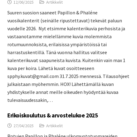
12/06/2025
Artikkelit
Suuren suosion saaneet Papillon & Phaléne
vuosikalenterit (seinälle ripustettavat) tekevät paluun
vuodelle 2026. Nyt etsimme kalenterikuvia perhosista ja
vastaanotamme mielellämme kuvia molemmista
rotumuunnoksista, erilaisissa ympäristöissä tai
harrastuskentillä. Tänä vuonna hallitus valitsee
kalenterikuvat saapuneista kuvista. Kuitenkin vain max 1
kuva per koira. Lähetä kuvat osoitteeseen
spphy.kuvat@gmail.com 31.7.2025 mennessä. Tilausohjeet
julkaistaan myöhemmin. HOX! Lähettämällä kuvan
yhdistykselle annat meille oikeuden hyödyntää kuvaa
tulevaisuudessakin,…
Erikoiskoulutus & arvostelukoe 2025
27/04/2025
Artikkelit
Rotujen Papillon ja Phaléne ulkomuototuomareiden