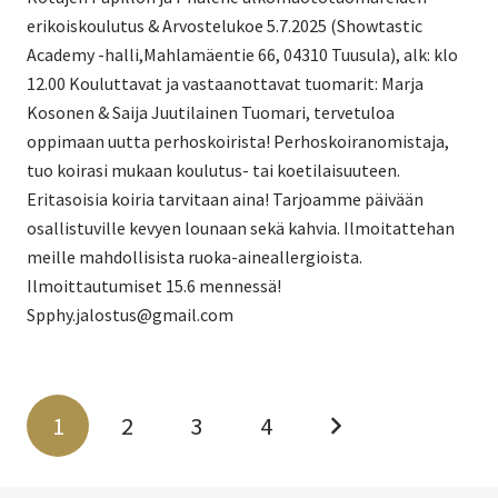
erikoiskoulutus & Arvostelukoe 5.7.2025 (Showtastic
Academy -halli,Mahlamäentie 66, 04310 Tuusula), alk: klo
12.00 Kouluttavat ja vastaanottavat tuomarit: Marja
Kosonen & Saija Juutilainen Tuomari, tervetuloa
oppimaan uutta perhoskoirista! Perhoskoiranomistaja,
tuo koirasi mukaan koulutus- tai koetilaisuuteen.
Eritasoisia koiria tarvitaan aina! Tarjoamme päivään
osallistuville kevyen lounaan sekä kahvia. Ilmoitattehan
meille mahdollisista ruoka-aineallergioista.
Ilmoittautumiset 15.6 mennessä!
Spphy.jalostus@gmail.com
1
2
3
4