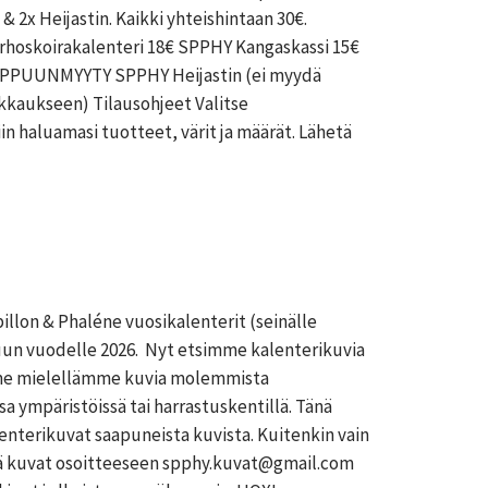
& 2x Heijastin. Kaikki yhteishintaan 30€.
skoirakalenteri 18€ SPPHY Kangaskassi 15€
PPUUNMYYTY SPPHY Heijastin (ei myydä
kkaukseen) Tilausohjeet Valitse
in haluamasi tuotteet, värit ja määrät. Lähetä
llon & Phaléne vuosikalenterit (seinälle
uun vuodelle 2026. Nyt etsimme kalenterikuvia
mme mielellämme kuvia molemmista
a ympäristöissä tai harrastuskentillä. Tänä
lenterikuvat saapuneista kuvista. Kuitenkin vain
tä kuvat osoitteeseen spphy.kuvat@gmail.com