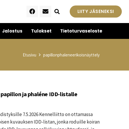
LIITY JÄSENEKSI
Jalostus
Tulokset
Tietoturvaseloste
Etusivu
papillonphaleneerikoisnäyttely
 papillon ja phaléne IDD-listalle
distyksille 7.5.2026 Kennelliitto on ottamassa
sen kuvauksen IDD-listan, jonka roduille koiran