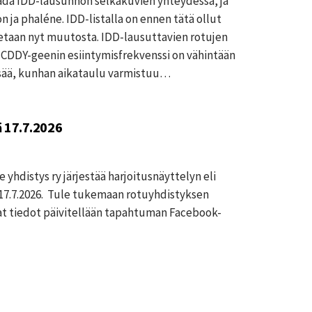
aada IDD-lausunnon selkäkuvien yhteydessä, ja
on ja phaléne. IDD-listalla on ennen tätä ollut
aetaan nyt muutosta. IDD-lausuttavien rotujen
sa CDDY-geenin esiintymisfrekvenssi on vähintään
isää, kunhan aikataulu varmistuu…
 17.7.2026
yhdistys ry järjestää harjoitusnäyttelyn eli
17.7.2026. Tule tukemaan rotuyhdistyksen
t tiedot päivitellään tapahtuman Facebook-