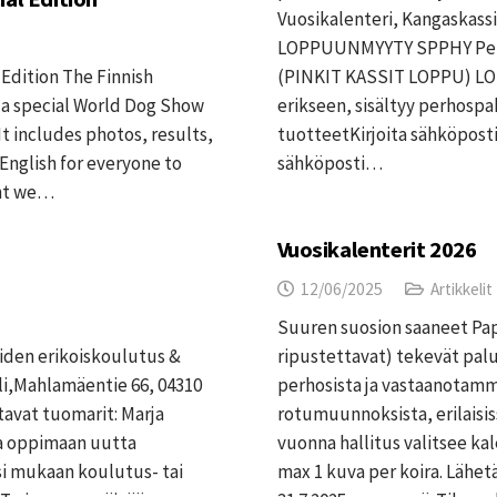
Vuosikalenteri, Kangaskassi 
LOPPUUNMYYTY SPPHY Perho
Edition The Finnish
(PINKIT KASSIT LOPPU) LO
 a special World Dog Show
erikseen, sisältyy perhospa
It includes photos, results,
tuotteetKirjoita sähköposti
 English for everyone to
sähköposti…
ent we…
Vuosikalenterit 2026
12/06/2025
Artikkelit
Suuren suosion saaneet Papi
iden erikoiskoulutus &
ripustettavat) tekevät pal
li,Mahlamäentie 66, 04310
perhosista ja vastaanota
tavat tuomarit: Marja
rotumuunnoksista, erilaisiss
oa oppimaan uutta
vuonna hallitus valitsee ka
si mukaan koulutus- tai
max 1 kuva per koira. Lähe