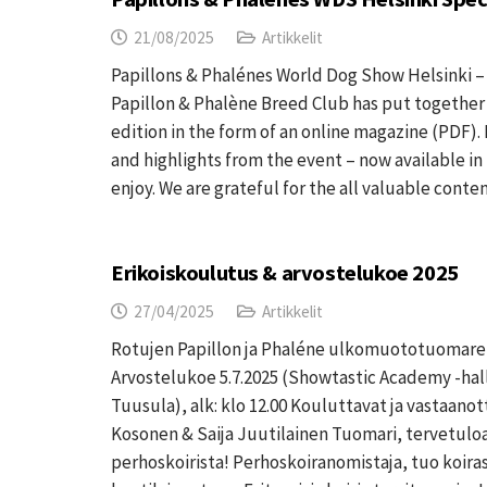
21/08/2025
Artikkelit
Papillons & Phalénes World Dog Show Helsinki – 
Papillon & Phalène Breed Club has put together
edition in the form of an online magazine (PDF). 
and highlights from the event – now available in
enjoy. We are grateful for the all valuable cont
Erikoiskoulutus & arvostelukoe 2025
27/04/2025
Artikkelit
Rotujen Papillon ja Phaléne ulkomuototuomare
Arvostelukoe 5.7.2025 (Showtastic Academy -hal
Tuusula), alk: klo 12.00 Kouluttavat ja vastaanot
Kosonen & Saija Juutilainen Tuomari, tervetul
perhoskoirista! Perhoskoiranomistaja, tuo koira