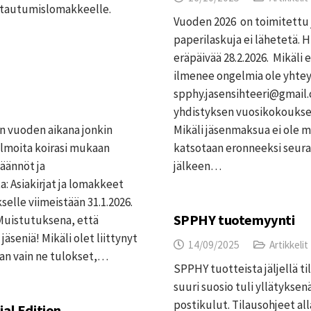
ittautumislomakkeelle.
Vuoden 2026 on toimitettu jä
paperilaskuja ei lähetetä.
eräpäivää 28.2.2026. Mikäli 
ilmenee ongelmia ole yhteyd
spphy.jasensihteeri@gmail.
yhdistyksen vuosikokoukses
an vuoden aikana jonkin
Mikäli jäsenmaksua ei ole
Ilmoita koirasi mukaan
katsotaan eronneeksi seura
äännöt ja
jälkeen…
: Asiakirjat ja lomakkeet
elle viimeistään 31.1.2026.
SPPHY tuotemyynti
Muistutuksena, että
äseniä! Mikäli olet liittynyt
14/09/2025
Artikkelit
an vain ne tulokset,…
SPPHY tuotteista jäljellä t
suuri suosio tuli yllätyksenä
postikulut. Tilausohjeet 
al Edition