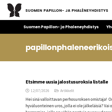
Suomen Papillon- ja Phaleneyhdistys
Yh
papillonphaleneerikoi
Etsimme uusia jalostusuroksia listalle
12/07/2026
Artikkelit
Hei sinä valloittavan perhosuroksen omistaja! On
hyväluonteinen uros, jolla ei ole jälkeläisiä? Va