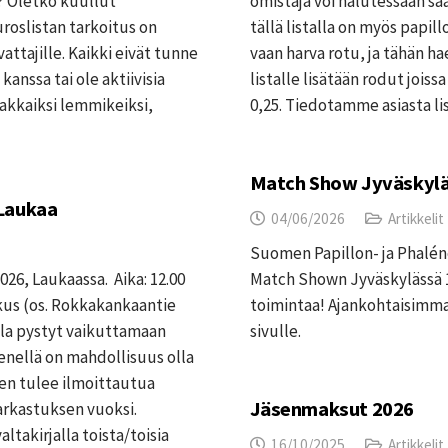
? Oletko kuullut
omistaja voi halutessaan s
roslistan tarkoitus on
tällä listalla on myös papill
vattajille. Kaikki eivät tunne
vaan harva rotu, ja tähän h
 kanssa tai ole aktiivisia
listalle lisätään rodut jois
rakkaiksi lemmikeiksi,
0,25. Tiedotamme asiasta l
Match Show Jyväskylä
 Laukaa
04/06/2026
Artikkelit
Suomen Papillon- ja Phaléne 
026, Laukaassa. Aika: 12.00
Match Shown Jyväskylässä 
kus (os. Rokkakankaantie
toimintaa! Ajankohtaisimma
lla pystyt vaikuttamaan
sivulle.
enellä on mahdollisuus olla
en tulee ilmoittautua
Jäsenmaksut 2026
tarkastuksen vuoksi.
takirjalla toista/toisia
16/10/2025
Artikkelit