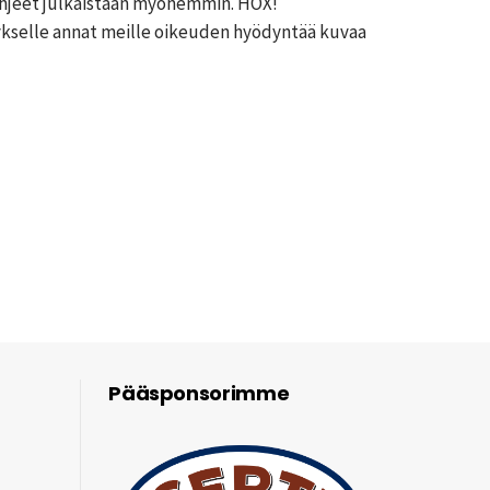
ohjeet julkaistaan myöhemmin. HOX!
kselle annat meille oikeuden hyödyntää kuvaa
Pääsponsorimme