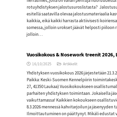
herrasmies, jolla on vähän pentuja nuoruudessa
rotuyhdistyksen jalostusuroslistasta? Jalostusu
esitellä saatavilla olevaa jalostusmateriaalia kas
kaikkia, eikä kaikki harrasta aktiivisesti koiriensa
somessa, jolloin urokset jäävät helposti piiloon 
jolloin…
Vuosikokous & Nosework treenit 2026,
16/10/2025
Artikkelit
Yhdistyksen vuosikokous 2026 järjestetään 21.3.2
Paikka: Keski-Suomen Kennelpiirin toimintakes
27, 41350 Laukaa) Vuosikokoukseen osallistuma
parhaiten yhdistyksen toimintaan. Jokaisella jäs
vaikuttamassa! Kaikkien kokoukseen osallistuvi
8.3.2026 mennessä kahvitarjoilun ja jäsenyyden 
Ilmoittautuminen on päättynyt. Mikäli edustat val