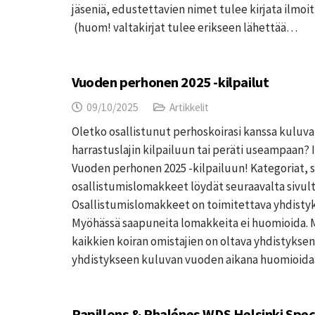
jäseniä, edustettavien nimet tulee kirjata ilmo
(huom! valtakirjat tulee erikseen lähettää…
Vuoden perhonen 2025 -kilpailut
09/10/2025
Artikkelit
Oletko osallistunut perhoskoirasi kanssa kuluv
harrastuslajin kilpailuun tai peräti useampaan? 
Vuoden perhonen 2025 -kilpailuun! Kategoriat, s
osallistumislomakkeet löydät seuraavalta sivulta
Osallistumislomakkeet on toimitettava yhdistyks
Myöhässä saapuneita lomakkeita ei huomioida. 
kaikkien koiran omistajien on oltava yhdistyksen j
yhdistykseen kuluvan vuoden aikana huomioida
Papillons & Phalénes WDS Helsinki Speci