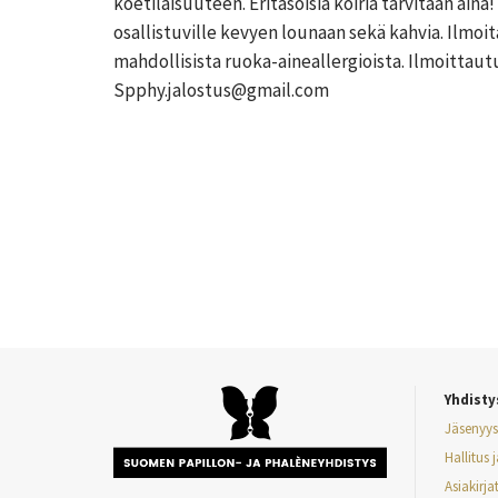
koetilaisuuteen. Eritasoisia koiria tarvitaan ain
osallistuville kevyen lounaan sekä kahvia. Ilmoi
mahdollisista ruoka-aineallergioista. Ilmoittau
Spphy.jalostus@gmail.com
Yhdisty
Jäsenyys
Hallitus 
Asiakirja