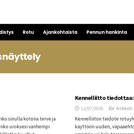
distys
Rotu
Ajankohtaista
Pennun hankinta
snäyttely
Kennelliitto tiedottaa:
12/07/2026
Artikkelit
ko sinulla kotona terve ja
Kennelliiton tiedote rotuyh
i onko uroksesi vanhempi
käyttöön uuden, vapaaehtoi