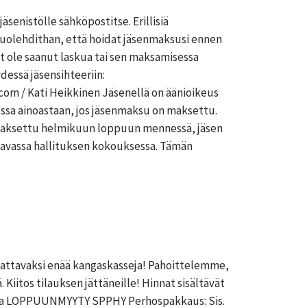
senistölle sähköpostitse. Erillisiä
 Huolehdithan, että hoidat jäsenmaksusi ennen
et ole saanut laskua tai sen maksamisessa
essä jäsensihteeriin:
com / Kati Heikkinen Jäsenellä on äänioikeus
sa ainoastaan, jos jäsenmaksu on maksettu.
 maksettu helmikuun loppuun mennessä, jäsen
avassa hallituksen kokouksessa. Tämän
ilattavaksi enää kangaskasseja! Pahoittelemme,
. Kiitos tilauksen jättäneille! Hinnat sisältävät
alla LOPPUUNMYYTY SPPHY Perhospakkaus: Sis.