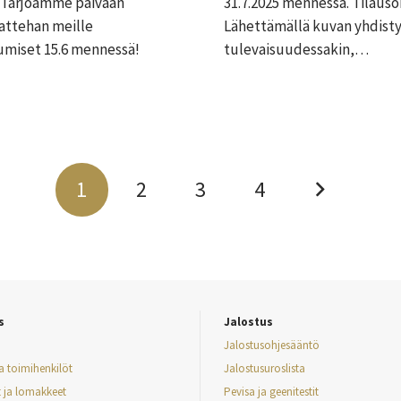
a! Tarjoamme päivään
31.7.2025 mennessä. Tilaus
tattehan meille
Lähettämällä kuvan yhdisty
tumiset 15.6 mennessä!
tulevaisuudessakin,…
1
2
3
4
s
Jalostus
Jalostusohjesääntö
ja toimihenkilöt
Jalostusuroslista
t ja lomakkeet
Pevisa ja geenitestit