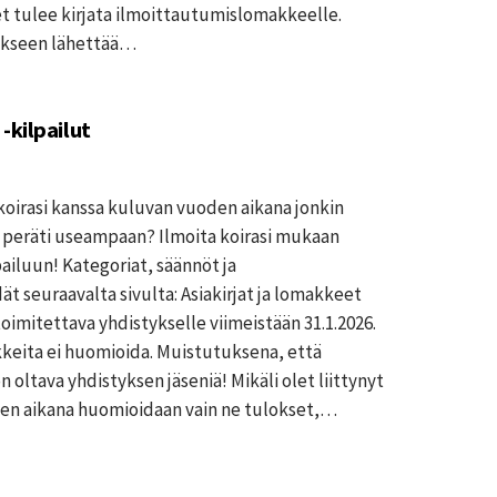
t tulee kirjata ilmoittautumislomakkeelle.
rikseen lähettää…
-kilpailut
koirasi kanssa kuluvan vuoden aikana jonkin
ai peräti useampaan? Ilmoita koirasi mukaan
iluun! Kategoriat, säännöt ja
t seuraavalta sivulta: Asiakirjat ja lomakkeet
imitettava yhdistykselle viimeistään 31.1.2026.
eita ei huomioida. Muistutuksena, että
n oltava yhdistyksen jäseniä! Mikäli olet liittynyt
en aikana huomioidaan vain ne tulokset,…