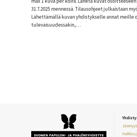
max 1 kuva per koira. Lähetä kuvat osoitteese
31.7.2025 mennessä. Tilausohjeet julkaistaan 
Lähettämällä kuvan yhdistykselle annat meille
tulevaisuudessakin,…
Yhdisty
Jäsenyys
Hallitus 