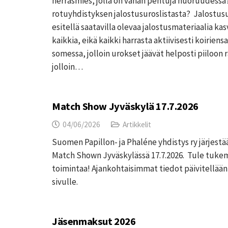
herrasmies, jolla on vähän pentuja nuoruudessa
rotuyhdistyksen jalostusuroslistasta? Jalostusu
esitellä saatavilla olevaa jalostusmateriaalia kas
kaikkia, eikä kaikki harrasta aktiivisesti koiriensa
somessa, jolloin urokset jäävät helposti piiloon 
jolloin…
Match Show Jyväskylä 17.7.2026
04/06/2026
Artikkelit
Suomen Papillon- ja Phaléne yhdistys ry järjestää
Match Shown Jyväskylässä 17.7.2026. Tule tuke
toimintaa! Ajankohtaisimmat tiedot päivitellä
sivulle.
Jäsenmaksut 2026