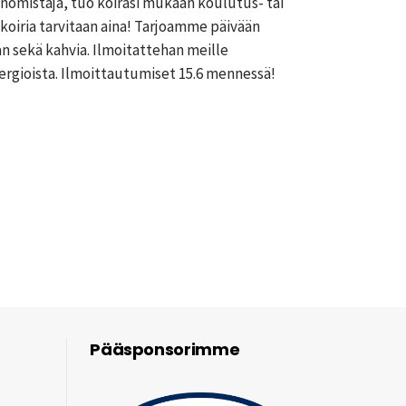
nomistaja, tuo koirasi mukaan koulutus- tai
 koiria tarvitaan aina! Tarjoamme päivään
an sekä kahvia. Ilmoitattehan meille
ergioista. Ilmoittautumiset 15.6 mennessä!
Pääsponsorimme