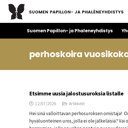
Suomen Papillon- ja Phaleneyhdistys
Yh
perhoskoira vuosikok
Etsimme uusia jalostusuroksia listalle
12/07/2026
Artikkelit
Hei sinä valloittavan perhosuroksen omistaja! On
hyväluonteinen uros, jolla ei ole jälkeläisiä? Va