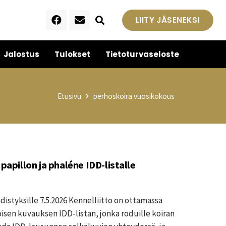
LIITY JÄSENEKSI
Jalostus
Tulokset
Tietoturvaseloste
Etusivu
perhoskoira vuosikokous
 papillon ja phaléne IDD-listalle
distyksille 7.5.2026 Kennelliitto on ottamassa
sen kuvauksen IDD-listan, jonka roduille koiran