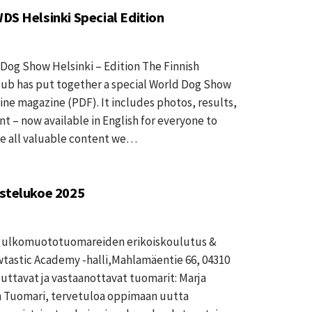
DS Helsinki Special Edition
Dog Show Helsinki – Edition The Finnish
lub has put together a special World Dog Show
line magazine (PDF). It includes photos, results,
t – now available in English for everyone to
the all valuable content we…
ostelukoe 2025
ne ulkomuototuomareiden erikoiskoulutus &
wtastic Academy -halli,Mahlamäentie 66, 04310
luttavat ja vastaanottavat tuomarit: Marja
n Tuomari, tervetuloa oppimaan uutta