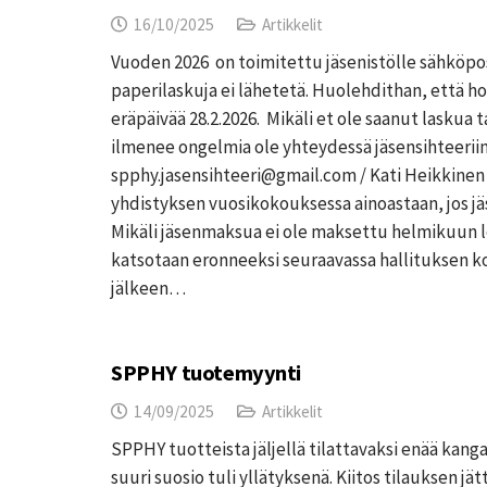
16/10/2025
Artikkelit
Vuoden 2026 on toimitettu jäsenistölle sähköposti
paperilaskuja ei lähetetä. Huolehdithan, että h
eräpäivää 28.2.2026. Mikäli et ole saanut laskua
ilmenee ongelmia ole yhteydessä jäsensihteeriin
spphy.jasensihteeri@gmail.com / Kati Heikkinen
yhdistyksen vuosikokouksessa ainoastaan, jos 
Mikäli jäsenmaksua ei ole maksettu helmikuun
katsotaan eronneeksi seuraavassa hallituksen 
jälkeen…
SPPHY tuotemyynti
14/09/2025
Artikkelit
SPPHY tuotteista jäljellä tilattavaksi enää kan
suuri suosio tuli yllätyksenä. Kiitos tilauksen jät