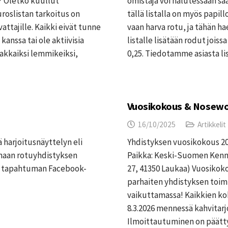
? Oletko kuullut
omistaja voi halutessaan s
roslistan tarkoitus on
tällä listalla on myös papill
vattajille. Kaikki eivät tunne
vaan harva rotu, ja tähän h
 kanssa tai ole aktiivisia
listalle lisätään rodut jois
rakkaiksi lemmikeiksi,
0,25. Tiedotamme asiasta l
Vuosikokous & Nosewor
16/10/2025
Artikkelit
 harjoitusnäyttelyn eli
Yhdistyksen vuosikokous 2026
maan rotuyhdistyksen
Paikka: Keski-Suomen Kenne
än tapahtuman Facebook-
27, 41350 Laukaa) Vuosikok
parhaiten yhdistyksen toimi
vaikuttamassa! Kaikkien ko
8.3.2026 mennessä kahvitarj
Ilmoittautuminen on päättyny