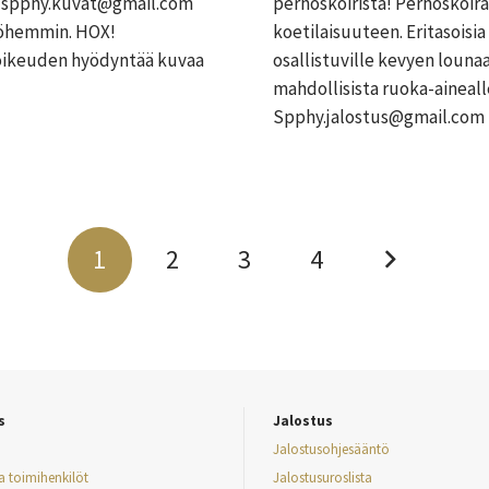
en spphy.kuvat@gmail.com
perhoskoirista! Perhoskoira
myöhemmin. HOX!
koetilaisuuteen. Eritasoisia
 oikeuden hyödyntää kuvaa
osallistuville kevyen louna
mahdollisista ruoka-aineall
Spphy.jalostus@gmail.com
1
2
3
4
s
Jalostus
Jalostusohjesääntö
ja toimihenkilöt
Jalostusuroslista