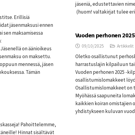
jäseniä, edustettavien nime
(huom! valtakirjat tulee e
tse. Erillisiä
oidat jäsenmaksusi ennen
 tai sen maksamisessa
Vuoden perhonen 2025 
:
09/10/2025
Artikkelit
 Jäsenellä on äänioikeus
jäsenmaksu on maksettu.
Oletko osallistunut perhos
 loppuun mennessä, jäsen
harrastuslajin kilpailuun t
kokouksessa. Tämän
Vuoden perhonen 2025 -kilpa
osallistumislomakkeet löydä
Osallistumislomakkeet on to
Myöhässä saapuneita lomakk
kaikkien koiran omistajien o
yhdistykseen kuluvan vuod
gaskasseja! Pahoittelemme,
täneille! Hinnat sisältävät