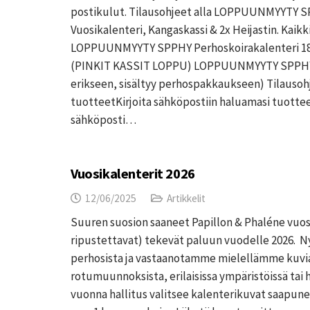
postikulut. Tilausohjeet alla LOPPUUNMYYTY S
Vuosikalenteri, Kangaskassi & 2x Heijastin. Kaikk
LOPPUUNMYYTY SPPHY Perhoskoirakalenteri 18
(PINKIT KASSIT LOPPU) LOPPUUNMYYTY SPPHY H
erikseen, sisältyy perhospakkaukseen) Tilausohj
tuotteetKirjoita sähköpostiin haluamasi tuotteet
sähköposti…
Vuosikalenterit 2026
12/06/2025
Artikkelit
Suuren suosion saaneet Papillon & Phaléne vuosi
ripustettavat) tekevät paluun vuodelle 2026. N
perhosista ja vastaanotamme mielellämme kuv
rotumuunnoksista, erilaisissa ympäristöissä tai 
vuonna hallitus valitsee kalenterikuvat saapunei