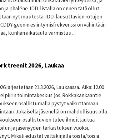
aada IDD-lausunnon selkäkuvien yhteydessä, ja
on ja phaléne. IDD-listalla on ennen tätä ollut
aetaan nyt muutosta. IDD-lausuttavien rotujen
sa CDDY-geenin esiintymisfrekvenssi on vähintään
isää, kunhan aikataulu varmistuu…
k treenit 2026, Laukaa
 järjestetään 21.3.2026, Laukaassa. Aika: 12.00
lpiirin toimintakeskus (os. Rokkakankaantie
oukseen osallistumalla pystyt vaikuttamaan
ntaan. Jokaisella jäsenellä on mahdollisuus olla
koukseen osallistuvien tulee ilmoittautua
oilun ja jäsenyyden tarkastuksen vuoksi.
t. Mikäli edustat valtakirjalla toista/toisia