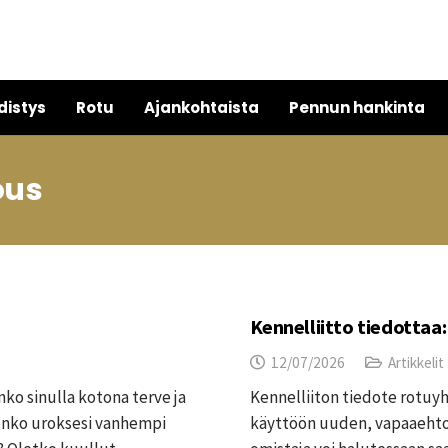
distys
Rotu
Ajankohtaista
Pennun hankinta
ous
Kennelliitto tiedottaa:
12/07/2026
Artikkelit
ko sinulla kotona terve ja
Kennelliiton tiedote rotuyh
i onko uroksesi vanhempi
käyttöön uuden, vapaaehtoi