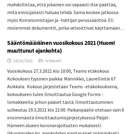
mahdollistaa, että jokainen voi vapaasti itse päättää,
mitä ensisijaisesti haluaa tehdä. Sama koskee jatkossa
myös Koiranomistajan ja -haltijan perussääntöä. Eli
molemmat dokumentit, jotka velvoittivat käyttämään…
Sääntömääräinen vuosikokous 2021 (Huom!
muuttunut ajankohta)
24/02/2021
Artikkelit
Vuosikokous 27.3.2021 klo 10:00, Teams etäkokous
Kokouksen fyysinen paikka: Männikkö, Laurellintie 67
Asikkala. Kokous järjestetään Teams -etäkokouksena,
kokoukseen tulee ilmoittautua Google Forms -
lomakkeella: johon pääset tästä. Ilmoittautuminen
sulkeutuu 19.3.2021 klo 21:00. Paikanpäälle otetaan vain 6
ensimmäistä ilmoittautumisjärjestyksessä Päijät-
Hämeen alueen koronarajoitusten mukaisesti
(Huomioiden ko. ajankohdan ajantasaiset määräykset).