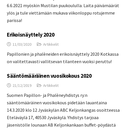
6.6.2021 myöskin Mustilan puukoululla. Laita päivämäärät
ylös ja tule viettämään mukava viikonloppu rotujemme
parissa!
Erikoisnäyttely 2020
11/03/2020
Artikkelit
Papillonien ja phalèneiden erikoisnäyttely 2020 Kotkassa
on valitettavasti vallitsevan tilanteen vuoksi peruttu!
Sääntömääräinen vuosikokous 2020
21/12/2019
Artikkelit
Suomen Papillon- ja Phalèneyhdistys ry:n
sääntömääräinen vuosikokous pidetään lauantaina
14.3.2020 klo 12 Jyväskylän ABC Keljonkangas osoitteessa
Eteläväylä 17, 40530 Jyväskylä. Yhdistys tarjoaa
jäsenistölle lounaan AB Keljonkankaan buffet-pöydästä