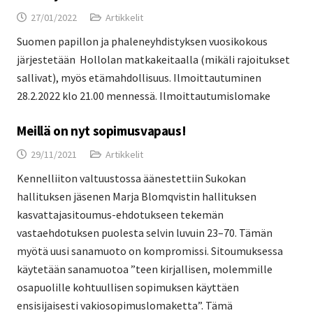
27/01/2022
Artikkelit
Suomen papillon ja phaleneyhdistyksen vuosikokous
järjestetään Hollolan matkakeitaalla (mikäli rajoitukset
sallivat), myös etämahdollisuus. Ilmoittautuminen
28.2.2022 klo 21.00 mennessä. Ilmoittautumislomake
Meillä on nyt sopimusvapaus!
29/11/2021
Artikkelit
Kennelliiton valtuustossa äänestettiin Sukokan
hallituksen jäsenen Marja Blomqvistin hallituksen
kasvattajasitoumus-ehdotukseen tekemän
vastaehdotuksen puolesta selvin luvuin 23–70. Tämän
myötä uusi sanamuoto on kompromissi. Sitoumuksessa
käytetään sanamuotoa ”teen kirjallisen, molemmille
osapuolille kohtuullisen sopimuksen käyttäen
ensisijaisesti vakiosopimuslomaketta”. Tämä