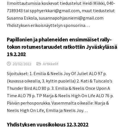
Ilmoittautumisia koskevat tiedustelut Heidi Miikki, 040-
7189343 tai spphyerkkari@gmail.com, muut tiedustelut
Susanna Eskola, susannapohjasniemi@gmail.com
Yhdistyksen erikoisnäyttelyn sponsorina…
Papillonien ja phaleneiden ensimmäiset rally-
tokon rotumestaruudet ratkottiin Jyväskylässä
19.2.202
20/02/2022
Artikkelit
Sijoitukset: 1. Emilia & Neelis Joy Of Juliet ALO 97 p.
(kuvassa oikealla, 3. kyltin puolella) 2. Kati & Tuiscalo’s
Thunder Bird ALO 80 p. 3. Emilia & Neelis Once Upon A
Time ALO 79 p. TP Marja & Neelis High On Life ALO 76 p.
Päivän perhosporukka. Vasemmalta oikealle: Marja &
Neelis High On Life, Emilia ja Neelis Joy…
Yhdistyksen vuosikokous 12.3.2022