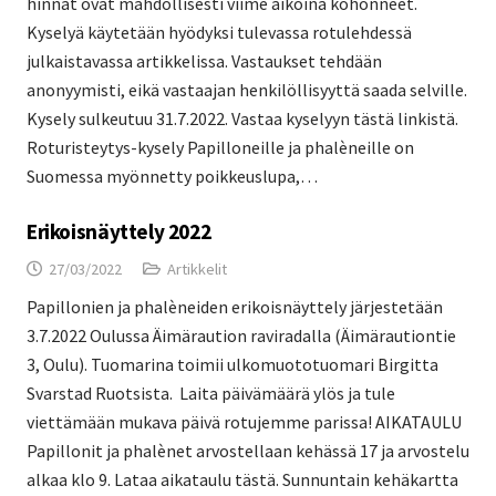
hinnat ovat mahdollisesti viime aikoina kohonneet.
Kyselyä käytetään hyödyksi tulevassa rotulehdessä
julkaistavassa artikkelissa. Vastaukset tehdään
anonyymisti, eikä vastaajan henkilöllisyyttä saada selville.
Kysely sulkeutuu 31.7.2022. Vastaa kyselyyn tästä linkistä.
Roturisteytys-kysely Papilloneille ja phalèneille on
Suomessa myönnetty poikkeuslupa,…
Erikoisnäyttely 2022
27/03/2022
Artikkelit
Papillonien ja phalèneiden erikoisnäyttely järjestetään
3.7.2022 Oulussa Äimäraution raviradalla (Äimärautiontie
3, Oulu). Tuomarina toimii ulkomuototuomari Birgitta
Svarstad Ruotsista. Laita päivämäärä ylös ja tule
viettämään mukava päivä rotujemme parissa! AIKATAULU
Papillonit ja phalènet arvostellaan kehässä 17 ja arvostelu
alkaa klo 9. Lataa aikataulu tästä. Sunnuntain kehäkartta