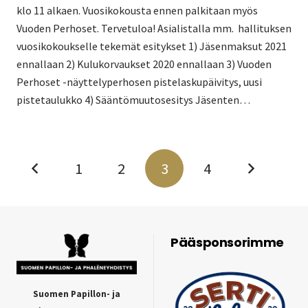
klo 11 alkaen. Vuosikokousta ennen palkitaan myös
Vuoden Perhoset. Tervetuloa! Asialistalla mm. hallituksen
vuosikokoukselle tekemät esitykset 1) Jäsenmaksut 2021
ennallaan 2) Kulukorvaukset 2020 ennallaan 3) Vuoden
Perhoset -näyttelyperhosen pistelaskupäivitys, uusi
pistetaulukko 4) Sääntömuutosesitys Jäsenten…
1
2
3
4
Pääsponsorimme
Suomen Papillon- ja